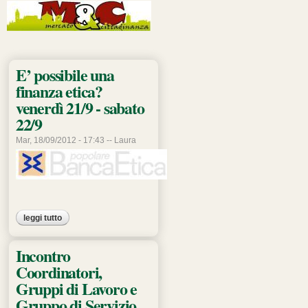
Pagine
E’ possibile una
finanza etica?
venerdì 21/9 - sabato
22/9
Mar, 18/09/2012 - 17:43 --
Laura
leggi tutto
su e’ possibile una finanza etica? venerdì 21/9 - sabato 22/9
Incontro
Coordinatori,
Gruppi di Lavoro e
Gruppo di Servizio