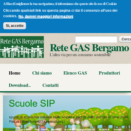
Al fine di migliorare la tua navigazione, ti informiamo che questo sito fa uso di Cookies
Cliccando qualsiali link su questa pagina ci dai il consenzo all'uso dei
cookies.
No, dammi maggiori informazioni
Si, accetto
Salta al
Form di ricerca
Cerca
contenuto
Rete GAS Bergamo
principale
L'altra via per un consumo sostenibile
Home
Chi siamo
Elenco GAS
Produttori
Download..
Contatti