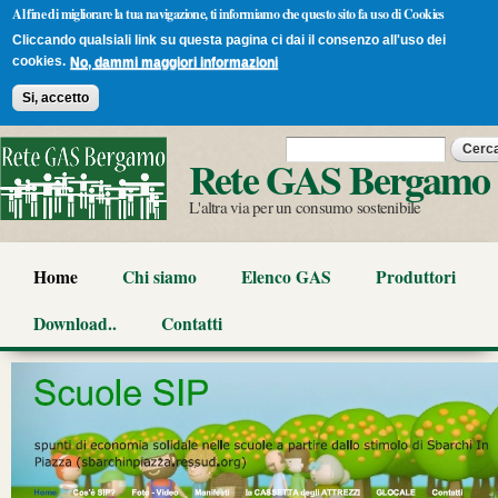
Al fine di migliorare la tua navigazione, ti informiamo che questo sito fa uso di Cookies
Cliccando qualsiali link su questa pagina ci dai il consenzo all'uso dei
cookies.
No, dammi maggiori informazioni
Si, accetto
Salta al
Form di ricerca
Cerca
contenuto
Rete GAS Bergamo
principale
L'altra via per un consumo sostenibile
Home
Chi siamo
Elenco GAS
Produttori
Download..
Contatti