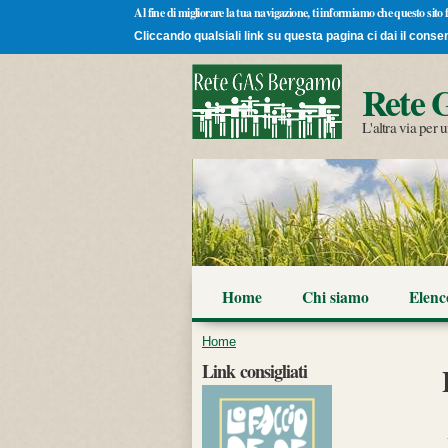
Al fine di migliorare la tua navigazione, ti informiamo che questo sito
Cliccando qualsiali link su questa pagina ci dai il conse
Rete 
L'altra via per
Home
Chi siamo
Elen
Tu sei qui
Home
Link consigliati