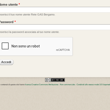
Nome utente
*
nserisci il tuo nome utente Rete GAS Bergamo.
Password
*
nserisci la password associata al tuo nome utente.
I contenuti di questo sito hanno
licenza Creative Commons Attribuzione - Non commerciale - Condividi allo stesso modo 3.0 Unported