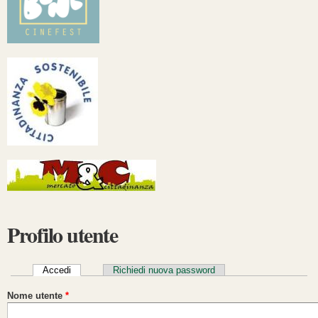
Profilo utente
Schede primarie
Accedi
(scheda attiva)
Richiedi nuova password
Nome utente
*