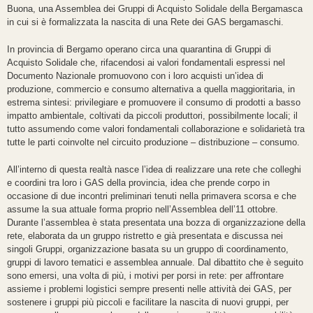
Buona, una Assemblea dei Gruppi di Acquisto Solidale della Bergamasca
in cui si è formalizzata la nascita di una Rete dei GAS bergamaschi.
In provincia di Bergamo operano circa una quarantina di Gruppi di
Acquisto Solidale che, rifacendosi ai valori fondamentali espressi nel
Documento Nazionale promuovono con i loro acquisti un’idea di
produzione, commercio e consumo alternativa a quella maggioritaria, in
estrema sintesi: privilegiare e promuovere il consumo di prodotti a basso
impatto ambientale, coltivati da piccoli produttori, possibilmente locali; il
tutto assumendo come valori fondamentali collaborazione e solidarietà tra
tutte le parti coinvolte nel circuito produzione – distribuzione – consumo.
All’interno di questa realtà nasce l’idea di realizzare una rete che colleghi
e coordini tra loro i GAS della provincia, idea che prende corpo in
occasione di due incontri preliminari tenuti nella primavera scorsa e che
assume la sua attuale forma proprio nell’Assemblea dell’11 ottobre.
Durante l’assemblea è stata presentata una bozza di organizzazione della
rete, elaborata da un gruppo ristretto e già presentata e discussa nei
singoli Gruppi, organizzazione basata su un gruppo di coordinamento,
gruppi di lavoro tematici e assemblea annuale. Dal dibattito che è seguito
sono emersi, una volta di più, i motivi per porsi in rete: per affrontare
assieme i problemi logistici sempre presenti nelle attività dei GAS, per
sostenere i gruppi più piccoli e facilitare la nascita di nuovi gruppi, per