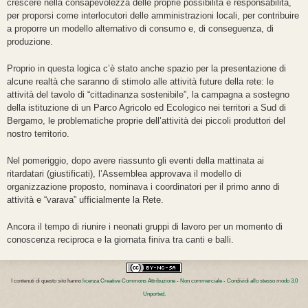
crescere nella consapevolezza delle proprie possibilità e responsabilità,
per proporsi come interlocutori delle amministrazioni locali, per contribuire
a proporre un modello alternativo di consumo e, di conseguenza, di
produzione.
Proprio in questa logica c’è stato anche spazio per la presentazione di
alcune realtà che saranno di stimolo alle attività future della rete: le
attività del tavolo di “cittadinanza sostenibile”, la campagna a sostegno
della istituzione di un Parco Agricolo ed Ecologico nei territori a Sud di
Bergamo, le problematiche proprie dell’attività dei piccoli produttori del
nostro territorio.
Nel pomeriggio, dopo avere riassunto gli eventi della mattinata ai
ritardatari (giustificati), l’Assemblea approvava il modello di
organizzazione proposto, nominava i coordinatori per il primo anno di
attività e “varava” ufficialmente la Rete.
Ancora il tempo di riunire i neonati gruppi di lavoro per un momento di
conoscenza reciproca e la giornata finiva tra canti e balli.
I contenuti di questo sito hanno
licenza Creative Commons Attribuzione - Non commerciale - Condividi allo stesso modo 3.0
Unported
.