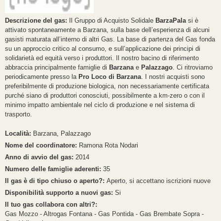
Descrizione del gas:
Il Gruppo di Acquisto Solidale
BarzaPala
si è
attivato spontaneamente a Barzana, sulla base dell’esperienza di alcuni
gasisti maturata all’interno di altri Gas. La base di partenza del Gas fonda
su un approccio critico al consumo, e sull’applicazione dei principi di
solidarietà ed equità verso i produttori. Il nostro bacino di riferimento
abbraccia principalmente famiglie di
Barzana
e
Palazzago
. Ci ritroviamo
periodicamente presso la
Pro Loco di Barzana
. I nostri acquisti sono
preferibilmente di produzione biologica, non necessariamente certificata
purché siano di produttori conosciuti, possibilmente a km-zero o con il
minimo impatto ambientale nel ciclo di produzione e nel sistema di
trasporto.
Località:
Barzana, Palazzago
Nome del coordinatore:
Ramona Rota Nodari
Anno di avvio del gas:
2014
Numero delle famiglie aderenti:
35
Il gas è di tipo chiuso o aperto?:
Aperto, si accettano iscrizioni nuove
Disponibilità supporto a nuovi gas:
Si
Il tuo gas collabora con altri?:
Gas Mozzo - Altrogas Fontana - Gas Pontida - Gas Brembate Sopra -