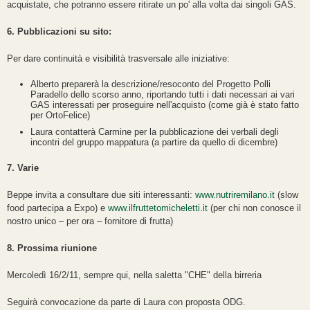
acquistate, che potranno essere ritirate un po' alla volta dai singoli GAS.
6. Pubblicazioni su sito:
Per dare continuità e visibilità trasversale alle iniziative:
Alberto preparerà la descrizione/resoconto del Progetto Polli
Paradello dello scorso anno, riportando tutti i dati necessari ai vari
GAS interessati per proseguire nell'acquisto (come già è stato fatto
per OrtoFelice)
Laura contatterà Carmine per la pubblicazione dei verbali degli
incontri del gruppo mappatura (a partire da quello di dicembre)
7. Varie
Beppe invita a consultare due siti interessanti:
www.nutriremilano.it
(slow
food partecipa a Expo) e
www.ilfruttetomicheletti.it
(per chi non conosce il
nostro unico – per ora – fornitore di frutta)
8. Prossima riunione
Mercoledì 16/2/11, sempre qui, nella saletta "CHE" della birreria
Seguirà convocazione da parte di Laura con proposta ODG.